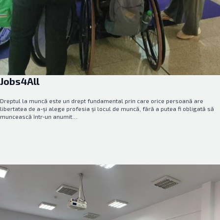
Jobs4All
Dreptul la muncă este un drept fundamental prin care orice persoană are
libertatea de a-și alege profesia și locul de muncă, fără a putea fi obligată să
muncească într-un anumit…