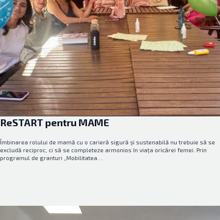
ReSTART pentru MAME
Îmbinarea rolului de mamă cu o carieră sigură și sustenabilă nu trebuie să se
excludă reciproc, ci să se completeze armonios în viața oricărei femei. Prin
programul de granturi „Mobilitatea…