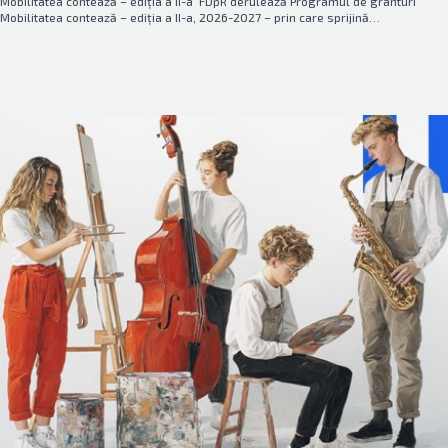
Mobilitatea contează – ediția a II-a FDpR derulează Programul de granturi
Mobilitatea contează – ediția a II-a, 2026-2027 – prin care sprijină…