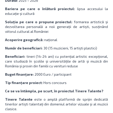
Durată:
2025 – 2026
Bariera pe care o înlătură proiectul:
lipsa accesului la
educație și cultură
Soluția pe care o propune proiectul:
formarea artistică și
dezvoltarea personală a noii generații de artiști, susținând
viitorul cultural al României
Acoperire geografică:
național
Număr de beneficiari:
30 (15 muzicieni, 15 artiști plastici)
Beneficiari:
tineri (14-24 ani) cu potențial artistic excepțional,
care studiază în școlile și universitățile de artă și muzică din
România și provin din familii cu venituri reduse
Buget finanțare:
2000 Euro / participant
Tip finanțare proiect:
Hors concours
Ce se va întâmpla, pe scurt, în proiectul Tinere Talente?
Tinere Talente
este o amplă platformă de sprijin dedicată
tinerilor artiști talentați din domeniul artelor vizuale și al muzicii
clasice.