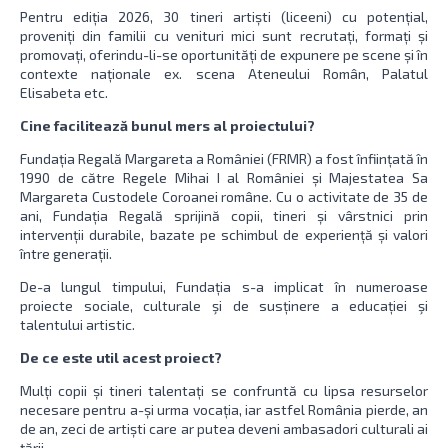
Pentru ediția 2026, 30 tineri artiști (liceeni) cu potențial,
proveniți din familii cu venituri mici sunt recrutați, formați și
promovați, oferindu-li-se oportunități de expunere pe scene și în
contexte naționale ex. scena Ateneului Român, Palatul
Elisabeta etc.
Cine facilitează bunul mers al proiectului?
Fundația Regală Margareta a României (FRMR) a fost înființată în
1990 de către Regele Mihai I al României și Majestatea Sa
Margareta Custodele Coroanei române. Cu o activitate de 35 de
ani, Fundația Regală sprijină copii, tineri și vârstnici prin
intervenții durabile, bazate pe schimbul de experiență și valori
între generații.
De-a lungul timpului, Fundația s-a implicat în numeroase
proiecte sociale, culturale şi de susținere a educației şi
talentului artistic.
De ce este util acest proiect?
Mulți copii și tineri talentați se confruntă cu lipsa resurselor
necesare pentru a-și urma vocația, iar astfel România pierde, an
de an, zeci de artiști care ar putea deveni ambasadori culturali ai
țării.