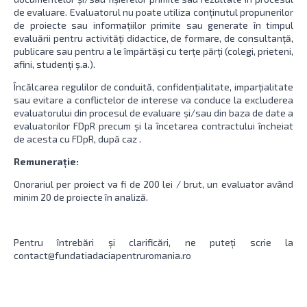
de evaluare. Evaluatorul nu poate utiliza conținutul propunerilor
de proiecte sau informațiilor primite sau generate în timpul
evaluării pentru activități didactice, de formare, de consultanță,
publicare sau pentru a le împărtăși cu terțe părți (colegi, prieteni,
afini, studenți ş.a.).
Încălcarea regulilor de conduită, confidențialitate, imparțialitate
sau evitare a conflictelor de interese va conduce la excluderea
evaluatorului din procesul de evaluare și/sau din baza de date a
evaluatorilor FDpR precum și la încetarea contractului încheiat
de acesta cu FDpR, după caz .
Remunerație:
Onorariul per proiect va fi de 200 lei / brut, un evaluator având
minim 20 de proiecte în analiză.
Pentru întrebări și clarificări, ne puteți scrie la
contact@fundatiadaciapentruromania.ro