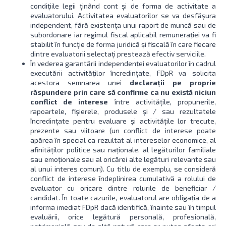
condițiile legii ținând cont și de forma de activitate a
evaluatorului. Activitatea evaluatorilor se va desfășura
independent, fără existența unui raport de muncă sau de
subordonare iar regimul fiscal aplicabil remunerației va fi
stabilit în funcție de forma juridică și fiscală în care fiecare
dintre evaluatorii selectați prestează efectiv serviciile.
În vederea garantării independenței evaluatorilor în cadrul
executării activităților încredințate, FDpR va solicita
acestora semnarea unei
declarații pe proprie
răspundere prin care să confirme ca nu există niciun
conflict de interese
între activitățile, propunerile,
rapoartele, fișierele, produsele şi / sau rezultatele
încredințate pentru evaluare şi activitățile lor trecute,
prezente sau viitoare (un conflict de interese poate
apărea în special ca rezultat al intereselor economice, al
afinităților politice sau naționale, al legăturilor familiale
sau emoționale sau al oricărei alte legături relevante sau
al unui interes comun). Cu titlu de exemplu, se consideră
conflict de interese îndeplinirea cumulativă a rolului de
evaluator cu oricare dintre rolurile de beneficiar /
candidat. În toate cazurile, evaluatorul are obligația de a
informa imediat FDpR dacă identifică, înainte sau în timpul
evaluării, orice legătură personală, profesională,