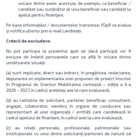
oricare dintre axele acestuia, de exemplu ca beneficiar /
candidat sau susținător al unui beneficiar sau candidat la
apelul pentru finanțare.
Pe baza informațiilor / documentelor transmise, FDpR va evalua
și notifica ulterior prin e-mail candidații.
Criterii de excludere:
Nu pot participa la prezentul apel iar dacă participă vor fi
excluse de îndată persoanele care se află în oricare dintre
următoarele situații:
(a) sunt implicate, direct sau indirect, în pregătirea, redactarea,
depunerea ori implementarea unei propuneri de proiect înscrise
în Programul de Granturi Mobilitatea contează – ediția a II-a
2026 – 2027, în cadrul aceleiași axe la care evaluează;
(b) au calitatea de solicitant, partener, beneficiar, consultant,
angajat, colaborator, membru în organe de conducere sau
reprezentant al unei organizații / entități care candidează în
cadrul apelului de finanțare, în cadrul axei la care evaluează;
(c) au relații personale, profesionale, patrimoniale sau
instituționale cu unul dintre solicitanți/parteneri de natură să