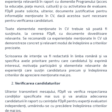
experiența relevantă în raport cu domeniile Programului (acces
la educație, piața muncii, cultură) și cu activitatea de evaluare.
FDpR poate solicita, ulterior, documente justificative pentru
informațiile menționate în CV, dacă acestea sunt necesare
pentru verificarea candidaturii.
Toate elementele menționate în CV trebuie să poată fi
susținute, la cererea FDpR, cu documente doveditoare
relevante. Se recomandă ca experiențele menționate în CV să
demonstreze concret și relevant modul de îndeplinire a criteriilor
precizate.
Scrisoarea de intenție va fi redactată în limba română și va
specifica axele prioritare pentru care candidatul își exprimă
interesul, motivația participării și elementele relevante de
experiență care susțin candidatura precum și îndeplinirea
criteriilor de apreciere menționate mai jos.
Verificarea candidaturilor
Ulterior transmiterii mesajului, FDpR va verifica respectarea
condițiilor specificate mai sus și va analiza adecvarea
candidaturii în raport cu cerințele FDpR pentru experții evaluatori
independenți, urmărindu-se cu precădere îndeplinirea criteriilor
de mai jos.