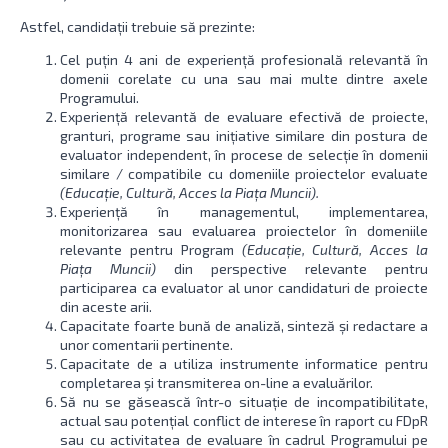
Astfel, candidații trebuie să prezinte:
Cel puțin 4 ani de experiență profesională relevantă în
domenii corelate cu una sau mai multe dintre axele
Programului.
Experiență relevantă de evaluare efectivă de proiecte,
granturi, programe sau inițiative similare din postura de
evaluator independent, în procese de selecție în domenii
similare / compatibile cu domeniile proiectelor evaluate
(Educație, Cultură, Acces la Piața Muncii).
Experiență în managementul, implementarea,
monitorizarea sau evaluarea proiectelor în domeniile
relevante pentru Program
(Educație, Cultură, Acces la
Piața Muncii)
din perspective relevante pentru
participarea ca evaluator al unor candidaturi de proiecte
din aceste arii.
Capacitate foarte bună de analiză, sinteză și redactare a
unor comentarii pertinente.
Capacitate de a utiliza instrumente informatice pentru
completarea şi transmiterea on-line a evaluărilor.
Să nu se găsească într-o situație de incompatibilitate,
actual sau potențial conflict de interese în raport cu FDpR
sau cu activitatea de evaluare în cadrul Programului pe