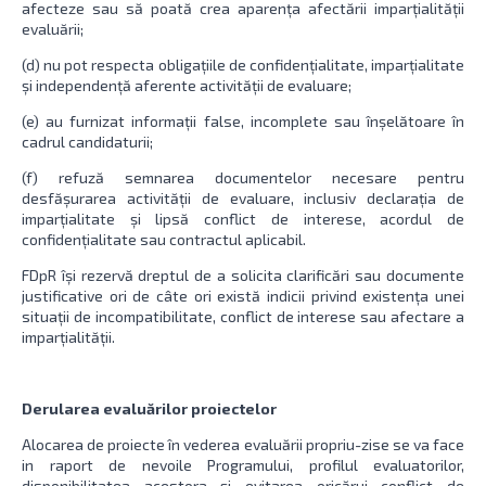
afecteze sau să poată crea aparența afectării imparțialității
evaluării;
(d) nu pot respecta obligațiile de confidențialitate, imparțialitate
și independență aferente activității de evaluare;
(e) au furnizat informații false, incomplete sau înșelătoare în
cadrul candidaturii;
(f) refuză semnarea documentelor necesare pentru
desfășurarea activității de evaluare, inclusiv declarația de
imparțialitate și lipsă conflict de interese, acordul de
confidențialitate sau contractul aplicabil.
FDpR își rezervă dreptul de a solicita clarificări sau documente
justificative ori de câte ori există indicii privind existența unei
situații de incompatibilitate, conflict de interese sau afectare a
imparțialității.
Derularea evaluărilor proiectelor
Alocarea de proiecte în vederea evaluării propriu-zise se va face
in raport de nevoile Programului, profilul evaluatorilor,
disponibilitatea acestora și evitarea oricărui conflict de