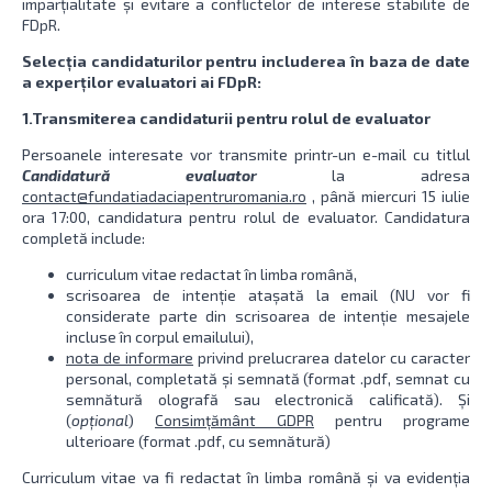
imparțialitate și evitare a conflictelor de interese stabilite de
FDpR.
Selecția candidaturilor pentru includerea în baza de date
a experților evaluatori ai FDpR:
1.Transmiterea candidaturii pentru rolul de evaluator
Persoanele interesate vor transmite printr-un e-mail cu titlul
Candidatură evaluator
la adresa
contact@fundatiadaciapentruromania.ro
, până miercuri 15 iulie
ora 17:00, candidatura pentru rolul de evaluator. Candidatura
completă include:
curriculum vitae redactat în limba română,
scrisoarea de intenție atașată la email (NU vor fi
considerate parte din scrisoarea de intenție mesajele
incluse în corpul emailului),
nota de informare
privind prelucrarea datelor cu caracter
personal, completată și semnată (format .pdf, semnat cu
semnătură olografă sau electronică calificată). Și
(
opțional
)
Consimțământ GDPR
pentru programe
ulterioare (format .pdf, cu semnătură)
Curriculum vitae va fi redactat în limba română și va evidenția