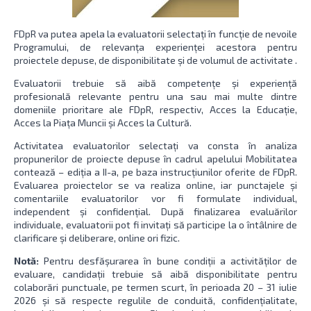
FDpR va putea apela la evaluatorii selectați în funcție de nevoile
Programului, de relevanța experienței acestora pentru
proiectele depuse, de disponibilitate și de volumul de activitate .
Evaluatorii trebuie să aibă competențe și experiență
profesională relevante pentru una sau mai multe dintre
domeniile prioritare ale FDpR, respectiv, Acces la Educație,
Acces la Piața Muncii și Acces la Cultură.
Activitatea evaluatorilor selectați va consta în analiza
propunerilor de proiecte depuse în cadrul apelului Mobilitatea
contează – ediția a II-a, pe baza instrucțiunilor oferite de FDpR.
Evaluarea proiectelor se va realiza online, iar punctajele și
comentariile evaluatorilor vor fi formulate individual,
independent și confidențial. După finalizarea evaluărilor
individuale, evaluatorii pot fi invitați să participe la o întâlnire de
clarificare și deliberare, online ori fizic.
Notă:
Pentru desfășurarea în bune condiții a activităților de
evaluare, candidații trebuie să aibă disponibilitate pentru
colaborări punctuale, pe termen scurt, în perioada 20 – 31 iulie
2026 și să respecte regulile de conduită, confidențialitate,