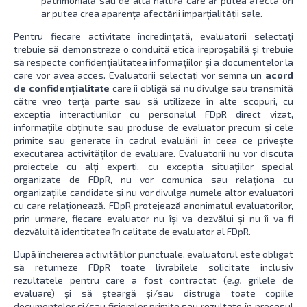
patrimonială sau de altă natură care ar putea afecta ori
ar putea crea aparența afectării imparțialității sale.
Pentru fiecare activitate încredințată, evaluatorii selectați
trebuie să demonstreze o conduită etică ireproșabilă și trebuie
să respecte confidențialitatea informațiilor şi a documentelor la
care vor avea acces. Evaluatorii selectați vor semna un
acord
de confidențialitate
care îi obligă să nu divulge sau transmită
către vreo terță parte sau să utilizeze în alte scopuri, cu
excepția interacțiunilor cu personalul FDpR direct vizat,
informațiile obținute sau produse de evaluator precum și cele
primite sau generate în cadrul evaluării în ceea ce privește
executarea activităților de evaluare. Evaluatorii nu vor discuta
proiectele cu alți experți, cu excepția situațiilor special
organizate de FDpR, nu vor comunica sau relaționa cu
organizațiile candidate și nu vor divulga numele altor evaluatori
cu care relaționează. FDpR protejează anonimatul evaluatorilor,
prin urmare, fiecare evaluator nu își va dezvălui și nu îi va fi
dezvăluită identitatea în calitate de evaluator al FDpR.
După încheierea activităților punctuale, evaluatorul este obligat
să returneze FDpR toate livrabilele solicitate inclusiv
rezultatele pentru care a fost contractat (
e.g.
grilele de
evaluare) și să șteargă și/sau distrugă toate copiile
documentelor și/sau fișierelor primite sau rezultate în procesul