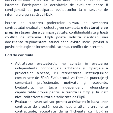
interese. Participarea la activitățile de evaluare poate fi
condiționată de participarea evaluatorilor la o sesiune de
informare organizată de FDpR.
Înainte de alocarea proiectelor și/sau de semnarea
contractului, evaluatorii selectați vor completa
o declarație pe
proprie răspundere
de imparțialitate, confidențialitate și lipsă
conflict de interese. FDpR poate solicita clarificări sau
documente suplimentare atunci când există indicii privind o
posibilă situație de incompatibilitate sau conflict de interese.
Cod de conduită:
Activitatea evaluatorului va consta în evaluarea
independentă, confidențială, echitabilă și imparțială a
proiectelor alocate, cu respectarea instrucțiunilor
comunicate de FDpR. Evaluatorul va formula punctaje și
comentarii profesionale, motivate și relevante.
Evaluatorul va lucra independent folosindu-și
capabilitățile proprii pentru a furniza la timp şi la înalt
nivel calitativ rezultatele solicitate de FDpR.
Evaluatorii selectați vor presta activitatea în baza unor
contracte de prestări servicii sau a altor aranjamente
contractuale, acceptate de și încheiate cu FDpR în